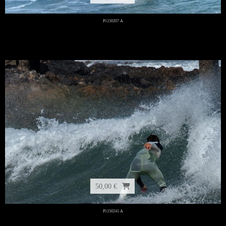
P1150207 A
50,00 €
P1150241 A